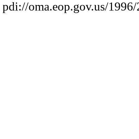
pdi://oma.eop.gov.us/1996